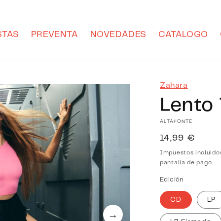
STAS
PREVENTA
NOVEDADES
CATALOGO
Zahara
Lento 
ALTAFONTE
Precio
14,99 €
habitual
Impuestos incluido
pantalla de pago.
Edición
CD
LP