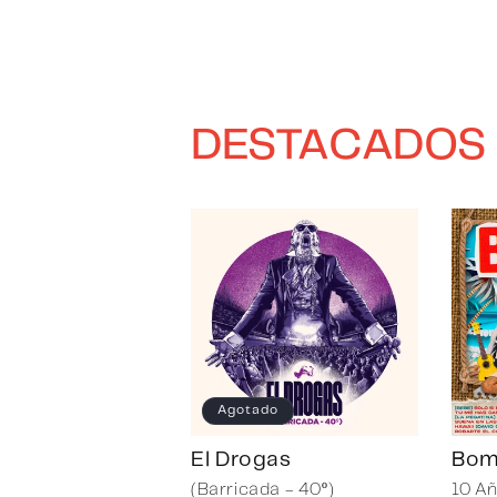
DESTACADOS
Agotado
El Drogas
Bom
(Barricada - 40º)
10 A