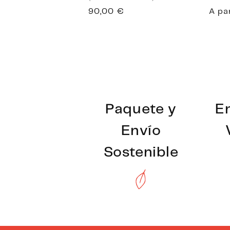
Precio
90,00 €
Prec
A pa
habitual
habi
Paquete y
E
Envío
Sostenible