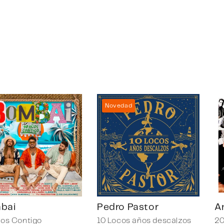
Novedad
bai
Pedro Pastor
A
ños Contigo
10 Locos años descalzos
20