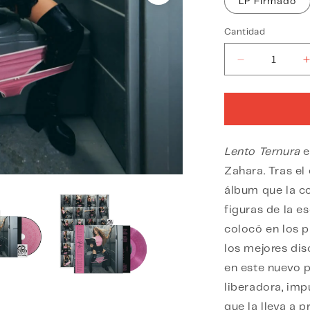
LP Firmado
Cantidad
Reducir
cantidad
para
Lento
Ternura
Lento Ternura
e
Zahara. Tras e
álbum que la c
figuras de la e
colocó en los p
los mejores di
en este nuevo 
liberadora, imp
que la lleva a 