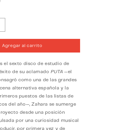
Aumentar
cantidad
para
Lento
Agregar al carrito
Ternura
s el sexto disco de estudio de
l éxito de su aclamado
PUTA
—el
onsagró como una de las grandes
scena alternativa española y la
rimeros puestos de las listas de
scos del año—, Zahara se sumerge
proyecto desde una posición
ulsada por una curiosidad musical
producir, por primera vez y de