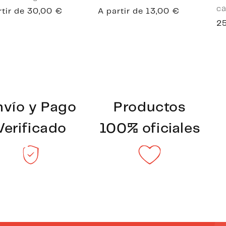
ca
io
rtir de 30,00 €
Precio
A partir de 13,00 €
tual
habitual
Pr
2
ha
nvío y Pago
Productos
Verificado
100% oficiales