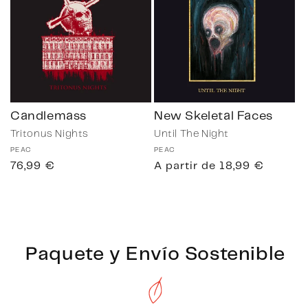
Candlemass
New Skeletal Faces
Tritonus Nights
Until The Night
Proveedor:
PEAC
Proveedor:
PEAC
Precio
76,99 €
Precio
A partir de 18,99 €
habitual
habitual
Paquete y Envío Sostenible