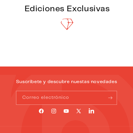
Ediciones Exclusivas
Suscríbete y descubre nuestas novedades
Correo electrónico
Translation
Facebook
Instagram
YouTube
X
missing:
(Twitter)
es.general.social.links