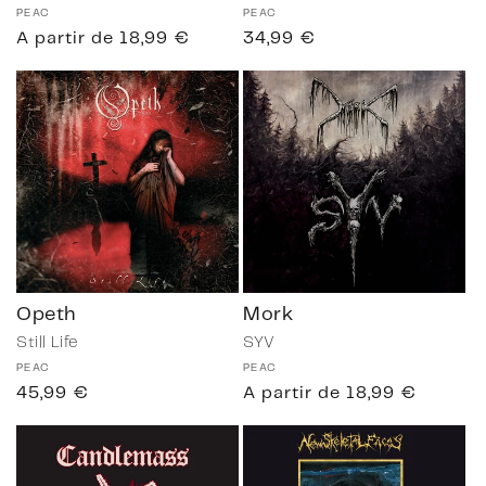
Proveedor:
PEAC
Proveedor:
PEAC
Precio
A partir de 18,99 €
Precio
34,99 €
habitual
habitual
Opeth
Mork
Still Life
SYV
Proveedor:
PEAC
Proveedor:
PEAC
Precio
45,99 €
Precio
A partir de 18,99 €
habitual
habitual