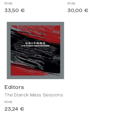
Proveedor:
PIRE
Proveedor:
PIRE
Precio
33,50 €
Precio
30,00 €
habitual
habitual
Editors
The Blanck Mass Sessions
Proveedor:
PIRE
Precio
23,24 €
habitual